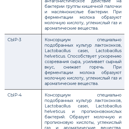
антагонистическое действие на
бактерии группы кишечной палочки
и маслянокислые бактерии. При
ферментации молока образуют
молочную кислоту, углекислый газ и
ароматические вещества.
СЫР-3
Консорциум специально
подобранных культур лактококков,
Lactobacillus casei, Lactobacillus
hеlveticus. Способствует ускорению
созревания сыра, усиливает сырный
вкус, снижает горечь. При
ферментации молока образуют
молочную кислоту, углекислый газ и
ароматические вещества.
СЫР-4
Консорциум специально
подобранных культур лактококков,
Lactobacillus casei, Lactobacillus
helveticus и пропионовокислых
бактерий. Образует молочную и
пропионовую кислоты, углекислый
газ и ароматические вещества.