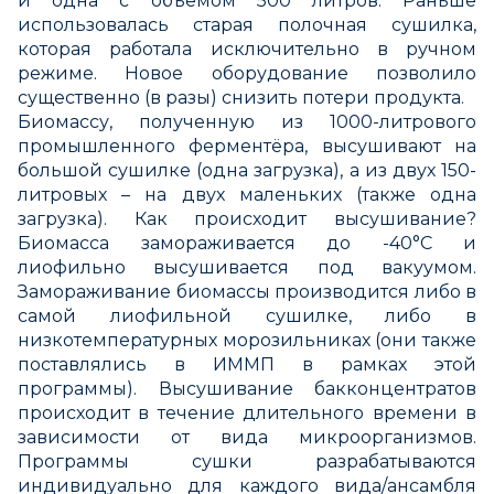
и одна с объемом 500 литров. Раньше
использовалась старая полочная сушилка,
которая работала исключительно в ручном
режиме. Новое оборудование позволило
существенно (в разы) снизить потери продукта.
Биомассу, полученную из 1000-литрового
промышленного ферментёра, высушивают на
большой сушилке (одна загрузка), а из двух 150-
литровых – на двух маленьких (также одна
загрузка). Как происходит высушивание?
Биомасса замораживается до -40°С и
лиофильно высушивается под вакуумом.
Замораживание биомассы производится либо в
самой лиофильной сушилке, либо в
низкотемпературных морозильниках (они также
поставлялись в ИММП в рамках этой
программы). Высушивание бакконцентратов
происходит в течение длительного времени в
зависимости от вида микроорганизмов.
Программы сушки разрабатываются
индивидуально для каждого вида/ансамбля