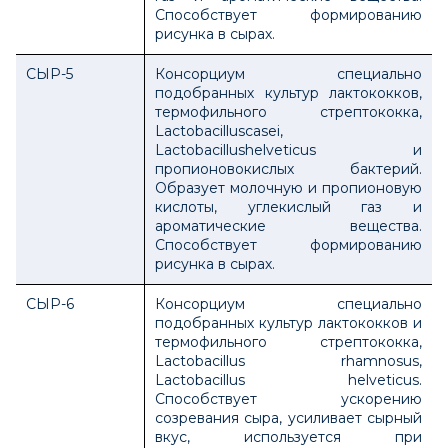
Способствует формированию
рисунка в сырах.
СЫР-5
Консорциум специально
подобранных культур лактококков,
термофильного стрептококка,
Lactobacilluscasei,
Lactobacillushelveticus и
пропионовокислых бактерий.
Образует молочную и пропионовую
кислоты, углекислый газ и
ароматические вещества.
Способствует формированию
рисунка в сырах.
СЫР-6
Консорциум специально
подобранных культур лактококков и
термофильного стрептококка,
Lactobacillus rhamnosus,
Lactobacillus hеlveticus.
Способствует ускорению
созревания сыра, усиливает сырный
вкус, используется при