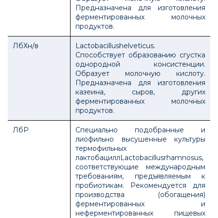
Предназначена для изготовления
ферментированных молочных
продуктов.
ЛбХн/в
Lactobacillushеlveticus.
Способствует образованию сгустка
однородной консистенции.
Образует молочную кислоту.
Предназначена для изготовления
казеина, сыров, других
ферментированных молочных
продуктов.
ЛбР
Специально подобранные и
лиофильно высушенные культуры
термофильных
лактобациллLactobacillusrhamnosus,
соответствующие международным
требованиям, предъявляемым к
пробиотикам. Рекомендуется для
производства (обогащения)
ферментированных и
неферментированных пищевых