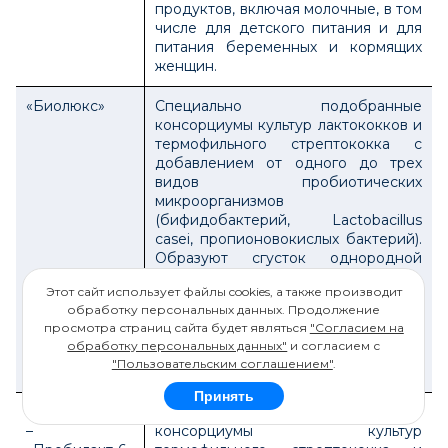
продуктов, включая молочные, в том
числе для детского питания и для
питания беременных и кормящих
женщин.
«Биолюкс»
Специально подобранные
консорциумы культур лактококков и
термофильного стрептококка с
добавлением от одного до трех
видов пробиотических
микроорганизмов
(бифидобактерий, Lactobacillus
casei, пропионовокислых бактерий).
Образуют сгусток однородной
плотной консистенции.
Этот сайт использует файлы cookies, а также производит
Обеспечивают получение продукта
обработку персональных данных. Продолжение
с чистым кисломолочным вкусом и
просмотра страниц сайта будет являться
"Согласием на
ароматом. Рекомендуются для
обработку персональных данных"
и согласием с
производства биопродуктов
"Пользовательским соглашением"
.
(«Биостиль», «Биолюкс» и др.).
Принять
«Пробилакт-1»
Специально подобранные
–
консорциумы культур