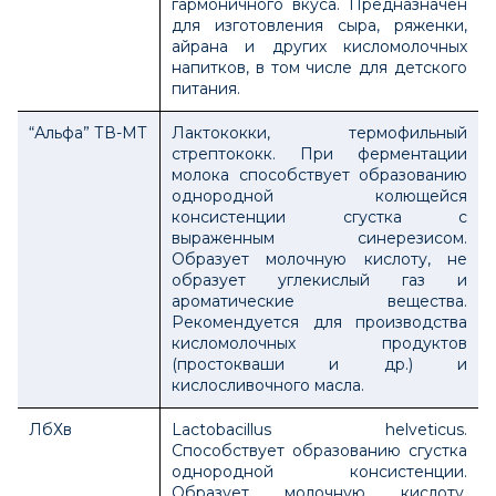
гармоничного вкуса. Предназначен
для изготовления сыра, ряженки,
айрана и других кисломолочных
напитков, в том числе для детского
питания.
“Альфа” ТВ-МТ
Лактококки, термофильный
стрептококк. При ферментации
молока способствует образованию
однородной колющейся
консистенции сгустка с
выраженным синерезисом.
Образует молочную кислоту, не
образует углекислый газ и
ароматические вещества.
Рекомендуется для производства
кисломолочных продуктов
(простокваши и др.) и
кислосливочного масла.
ЛбХв
Lactobacillus hеlveticus.
Способствует образованию сгустка
однородной консистенции.
Образует молочную кислоту.