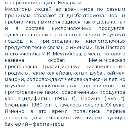
теперь происходит в Беларуси.
Миллионы людей во всем мире по разным
причинам страдают от дисбактериоза. Про- и
пребиотики, применяющиеся как отдельно, так
и в составе кисломолочных продуктов,
существенно помогают в его лечении. Научный
подход к приготовлению кисломолочных
продуктов тесно связан с именами Луи Пастера
и его ученика И.И. Мечникова, в честь которого
названа особая Мечниковская
простокваша. Традиционные кисломолочные
продукты, такие как айран, катык, шубат, каймак,
мацони, сопровождают человека тысячи лет, но
изучение молочнокислых организмов и
приготовление таких «современных» продуктов
как ацидофилин (1903 г), Наринэ (1964 г),
бифилакт (1980-е гг.), началось только в XX веке.
Именно в это время появились первые
аппараты для выращивания чистых культур
бактерий – ферментёры.