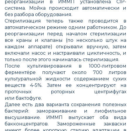
реорганизации в ИММП установлена CIP-
система. Мойка происходит автоматически и
без разбора оборудования.
Стерилизация теперь также проводится в
автоматическом режиме одним работником. До
реорганизации перед началом стерилизации
все краны и клапаны (по несколько штук на
каждом аппарате) открывали вручную, затем
включали насос и настраивали цикличность, и
только после этого начиналась стерилизация.
После культивирования в 1000-литровом
ферментёре получают около 700 литров
культуральной жидкости содержанием сухих
веществ 4-5%. Затем ее концентрируют на
проточных роторных центрифугах
или бактофуге.
Далее есть два варианта сохранения полезных
бактерий: замораживание и лиофильное
высушивание. ИММП выпускает оба вида
бакконцентратов. Замороженные закваски
имеют более короткую стадию адаптации в