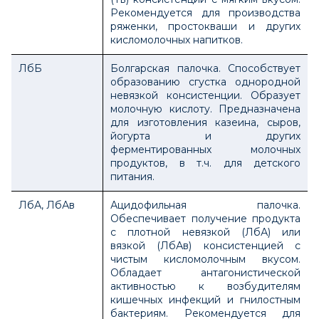
Рекомендуется для производства
ряженки, простокваши и других
кисломолочных напитков.
ЛбБ
Болгарская палочка. Способствует
образованию сгустка однородной
невязкой консистенции. Образует
молочную кислоту. Предназначена
для изготовления казеина, сыров,
йогурта и других
ферментированных молочных
продуктов, в т.ч. для детского
питания.
ЛбА, ЛбАв
Ацидофильная палочка.
Обеспечивает получение продукта
с плотной невязкой (ЛбА) или
вязкой (ЛбАв) консистенцией с
чистым кисломолочным вкусом.
Обладает антагонистической
активностью к возбудителям
кишечных инфекций и гнилостным
бактериям. Рекомендуется для