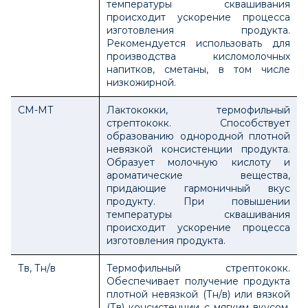
температуры сквашивания
происходит ускорение процесса
изготовления продукта.
Рекомендуется использовать для
производства кисломолочных
напитков, сметаны, в том числе
низкожирной.
СМ-МТ
Лактококки, термофильный
стрептококк. Способствует
образованию однородной плотной
невязкой консистенции продукта.
Образует молочную кислоту и
ароматические вещества,
придающие гармоничный вкус
продукту. При повышении
температуры сквашивания
происходит ускорение процесса
изготовления продукта.
Тв, Тн/в
Термофильный стрептококк.
Обеспечивает получение продукта
плотной невязкой (Тн/в) или вязкой
(Тв) консистенции с мягким вкусом.