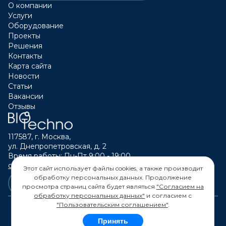
О компании
Услуги
Оборудование
Проекты
Решения
Контакты
Карта сайта
Новости
Статьи
Вакансии
Отзывы
117587, г. Москва,
ул. Днепропетровская, д. 2
Время работы: Пн-Пт 9:00 - 19:00
calltouch@biotechno.ru
Этот сайт использует файлы cookies, а также производит
обработку персональных данных. Продолжение
просмотра страниц сайта будет являться
"Согласием на
обработку персональных данных"
и согласием с
"Пользовательским соглашением"
.
Принять
© 2026 "БИОТЕХНО" ОГРН 1117746199152