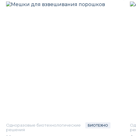
Одноразовые биотехнологические
Од
БИОТЕХНО
решения
ре