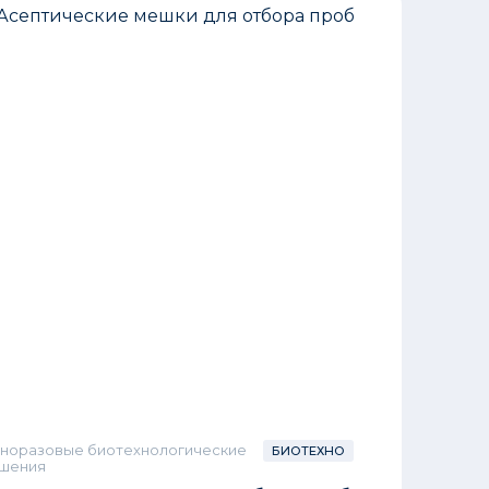
норазовые биотехнологические
БИОТЕХНО
шения