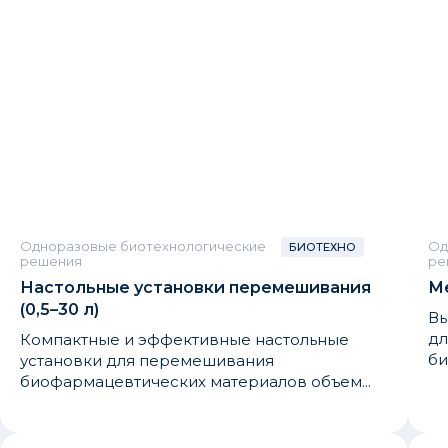
Одноразовые биотехнологические
Од
БИОТЕХНО
решения
ре
Настольные установки перемешивания
М
(0,5–30 л)
Вы
дл
Компактные и эффективные настольные
би
установки для перемешивания
биофармацевтических материалов объем...