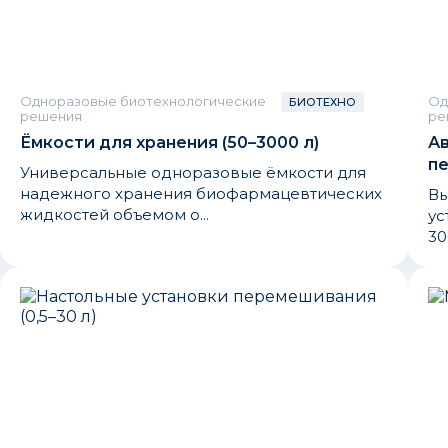
Одноразовые биотехнологические
Од
БИОТЕХНО
решения
ре
Ёмкости для хранения (50–3000 л)
А
пе
Универсальные одноразовые ёмкости для
надежного хранения биофармацевтических
Вы
жидкостей объемом о...
ус
30