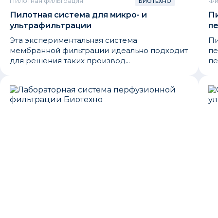
Пилотная фильтрация
Фи
БИОТЕХНО
Пилотная система для микро- и
П
ультрафильтрации
п
Эта экспериментальная система
Пи
мембранной фильтрации идеально подходит
пе
для решения таких производ...
пе