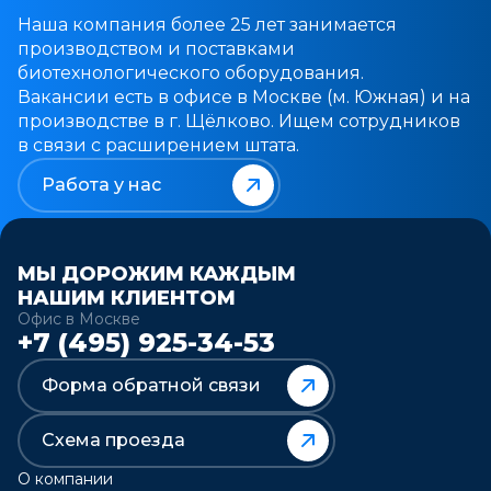
Наша компания более 25 лет занимается
Ферментёр 15L в комплекте с
производством и поставками
центрифугой CEPA LE
биотехнологического оборудования.
г. Киев
Вакансии есть в офисе в Москве (м. Южная) и на
производстве в г. Щёлково. Ищем сотрудников
в связи с расширением штата.
Промышленная биотехнология
Elo Trace, Process Trace
Работа у нас
Москва
МЫ ДОРОЖИМ КАЖДЫМ
Фармацевтика
НАШИМ КЛИЕНТОМ
Пилотное производство
Офис в Москве
+7 (495) 925-34-53
п. Вольгинский
Форма обратной связи
Биореакторы 2х100 л
Схема проезда
р.п. Кольцово
О компании