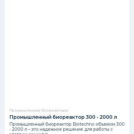
Промышленная биотехнология
Ферментер 200 литров
Москва
Фармацевтика
Биореакторы 15 л, 100 л и 100 л
р.п. Кольцово, Новосибирской обл.
Промышленная биотехнология
Ферментеры, центрифуга,
фильтрация, OD
Ташкент
Промышленные биореакторы
Промышленный биореактор 300 - 2000 л
Промышленный биореактор Biotechno объемом 300
Промышленная биотехнология
- 2000 л – это надежное решение для работы с
Ферментер 30 литров