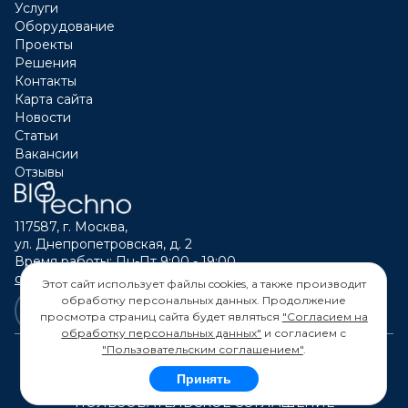
Услуги
Оборудование
Лабораторная система
Проекты
ферментации 2x7 л
Решения
г. Бийск
Контакты
Карта сайта
Новости
Ферментер 15L + EloTrace
Статьи
Вакансии
г. Екатеринбург
Отзывы
Промышленная биотехнология
117587, г. Москва,
ул. Днепропетровская, д. 2
Ферментер 3000 л, реактор-
Время работы: Пн-Пт 9:00 - 19:00
смеситель 200 л – 2 шт
calltouch@biotechno.ru
Этот сайт использует файлы cookies, а также производит
г. Минск
обработку персональных данных. Продолжение
просмотра страниц сайта будет являться
"Согласием на
обработку персональных данных"
и согласием с
"Пользовательским соглашением"
.
Промышленная биотехнология
Центрифуга СЕРА Z41, барабан для
Принять
© 2026 "БИОТЕХНО" ОГРН 1117746199152
декантации, запасной фильтрующий
ПОЛЬЗОВАТЕЛЬСКОЕ СОГЛАШЕНИЕ