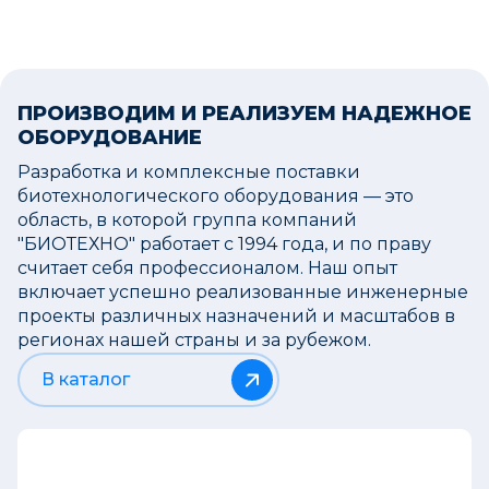
Москва
Аграрная биотехнология
ПРОИЗВОДИМ И РЕАЛИЗУЕМ НАДЕЖНОЕ
Ферментёр 3 литра
ОБОРУДОВАНИЕ
Санкт-Петербург
Разработка и комплексные поставки
биотехнологического оборудования — это
область, в которой группа компаний
Промышленная биотехнология
"БИОТЕХНО" работает с 1994 года, и по праву
Ферментёр 10 литров
считает себя профессионалом. Наш опыт
включает успешно реализованные инженерные
Минск
проекты различных назначений и масштабов в
регионах нашей страны и за рубежом.
Фармацевтика
В каталог
Ферментер, гомогенизатор,
центрифуга
Нижний Новгород