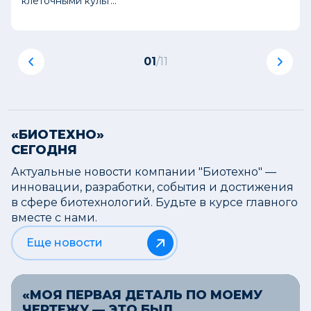
клеточными культ...
Казань
01
/
11
Фармацевтика
Пилотная лиофильная сушилка
LP25R
Ставрополь
«БИОТЕХНО»
СЕГОДНЯ
Фармацевтика
Актуальные новости компании "Биотехно" —
Биохимический анализатор
инновации, разработки, события и достижения
в сфере биотехнологий. Будьте в курсе главного
Москва
вместе с нами.
Еще новости
Промышленная биотехнология
Ферментеры и центрифуги
Саратов
«МОЯ ПЕРВАЯ ДЕТАЛЬ ПО МОЕМУ
ЧЕРТЕЖУ — ЭТО БЫЛ