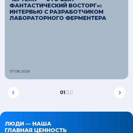
ФАНТАСТИЧЕСКИЙ ВОСТОРГ»:
Промышленная биотехнология
ИНТЕРВЬЮ С РАЗРАБОТЧИКОМ
ЛАБОРАТОРНОГО ФЕРМЕНТЕРА
Ферментеры 100 л и 250 л
Азербайджан
Аграрная биотехнология
Линия ферментационного
оборудования для выпуска опытных
партий биопрепаратов
07.08.2026
г. Минск
01
/
20
Фармацевтика
Ферментер, EloTrace, OPTEK
г. Новосибирск
ЛЮДИ — НАША
ГЛАВНАЯ ЦЕННОСТЬ
Фармацевтика