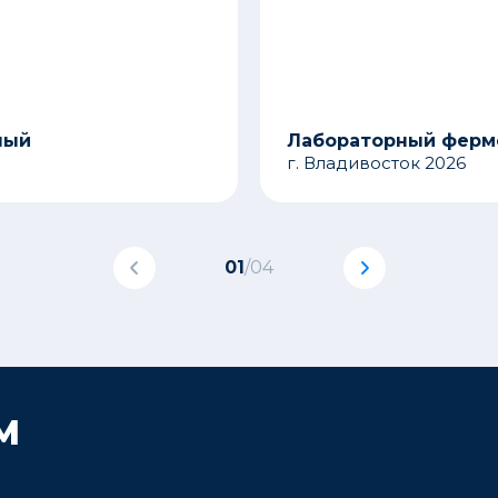
ный
Лабораторный ферме
г. Владивосток 2026
01
/
04
М