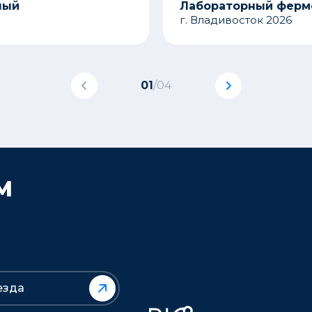
ный
Лабораторный ферме
г. Владивосток 2026
01
/
04
М
езда