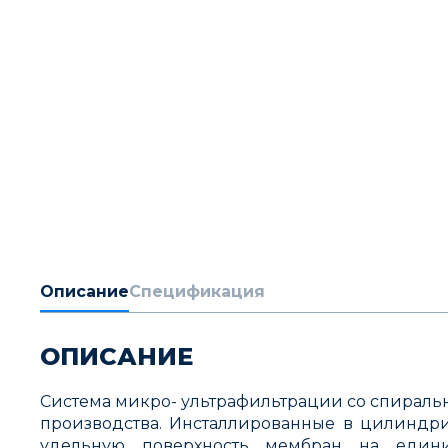
Описание
Спецификация
ОПИСАНИЕ
Система микро- ультрафильтрации со спирал
производства. Инсталлированные в цилиндри
удельную поверхность мембран на едини