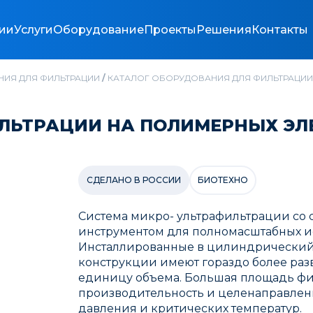
ии
Услуги
Оборудование
Проекты
Решения
Контакты
НИЯ ДЛЯ ФИЛЬТРАЦИИ
/
КАТАЛОГ ОБОРУДОВАНИЯ ДЛЯ ФИЛЬТРАЦИИ
ИЛЬТРАЦИИ НА ПОЛИМЕРНЫХ ЭЛ
СДЕЛАНО В РОССИИ
БИОТЕХНО
Система микро- ультрафильтрации со
инструментом для полномасштабных и
Инсталлированные в цилиндрический 
конструкции имеют гораздо более раз
единицу объема. Большая площадь фи
производительность и целенаправленн
давления и критических температур.