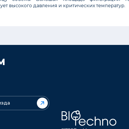
ует высокого давления и критических температур.
М
езда