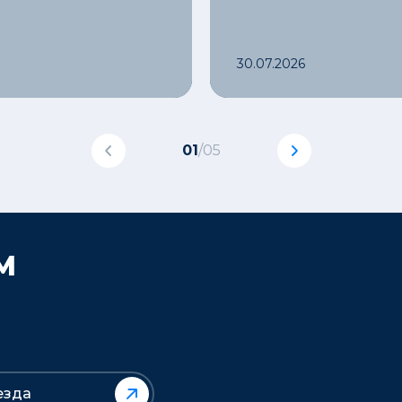
30.07.2026
01
/
05
М
езда