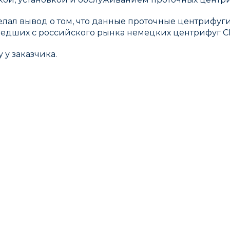
елал вывод о том, что данные проточные центрифуг
ушедших с российского рынка немецких центрифуг C
 у заказчика.