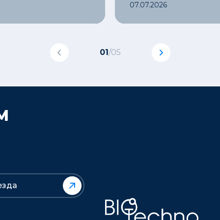
07.07.2026
01
/
05
М
езда