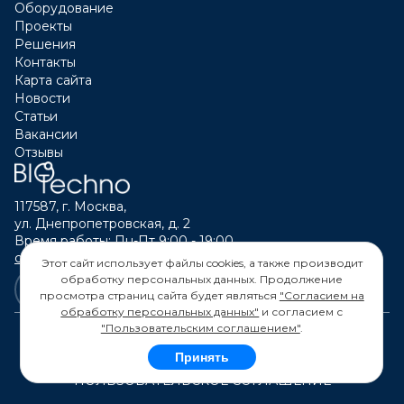
Оборудование
Проекты
Решения
Контакты
Карта сайта
Новости
Статьи
Вакансии
Отзывы
117587, г. Москва,
ул. Днепропетровская, д. 2
Время работы: Пн-Пт 9:00 - 19:00
calltouch@biotechno.ru
Этот сайт использует файлы cookies, а также производит
обработку персональных данных. Продолжение
просмотра страниц сайта будет являться
"Согласием на
обработку персональных данных"
и согласием с
"Пользовательским соглашением"
.
Принять
© 2026 "БИОТЕХНО" ОГРН 1117746199152
ПОЛЬЗОВАТЕЛЬСКОЕ СОГЛАШЕНИЕ