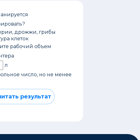
планируется
вировать?
ерии, дрожжи, грибы
тура клеток
жите рабочий объем
нтера
л
ольное число, но не менее
читать результат