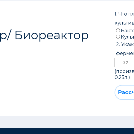
1. Что 
культи
р/ Биореактор
Бакт
Куль
2. Ука
ферме
(произв
0.25л.)
Расс