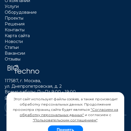
О компании
Услуги
Оборудование
Проекты
Решения
Контакты
Карта сайта
Новости
Статьи
Вакансии
Отзывы
117587, г. Москва,
ул. Днепропетровская, д. 2
Время работы: Пн-Пт 9:00 - 19:00
calltouch@biotechno.ru
Этот сайт использует файлы cookies, а также производит
обработку персональных данных. Продолжение
просмотра страниц сайта будет являться
"Согласием на
обработку персональных данных"
и согласием с
"Пользовательским соглашением"
.
Принять