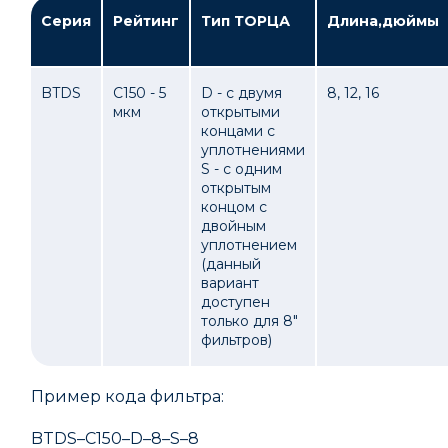
Серия
Рейтинг
Тип ТОРЦА
Длина,дюймы
BTDS
C150 - 5
D - с двумя
8, 12, 16
мкм
открытыми
концами с
уплотнениями
S - с одним
открытым
концом с
двойным
уплотнением
(данный
вариант
доступен
только для 8"
фильтров)
Пример кода фильтра:
BTDS–C150–D–8–S–8