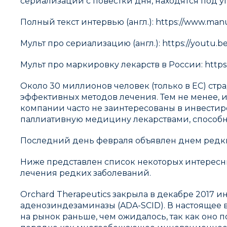
сериализации с повестки дня, находятся под у
Полный текст интервью (англ.): https://www.manu
Мульт про сериализацию (англ.): https://youtu.
Мульт про маркировку лекарств в России: https
Около 30 миллионов человек (только в ЕС) стр
эффективных методов лечения. Тем не менее, 
компании часто не заинтересованы в инвестир
паллиативную медицину лекарствами, способн
Последний день февраля объявлен днем редки
Ниже представлен список некоторых интересны
лечения редких заболеваний.
Orchard Therapeutics закрыла в декабре 2017 
аденозиндезаминазы (ADA-SCID). В настоящее в
на рынок раньше, чем ожидалось, так как оно 