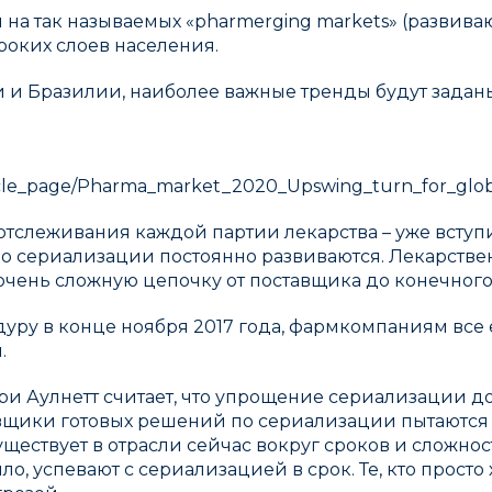
а так называемых «pharmerging markets» (развива
оких слоев населения.
 и Бразилии, наиболее важные тренды будут задан
icle_page/Pharma_market_2020_Upswing_turn_for_globa
тслеживания каждой партии лекарства – уже вступил
 о сериализации постоянно развиваются. Лекарстве
 очень сложную цепочку от поставщика до конечного
дуру в конце ноября 2017 года, фармкомпаниям все 
.
и Аулнетт считает, что упрощение сериализации до
ики готовых решений по сериализации пытаются упр
 существует в отрасли сейчас вокруг сроков и слож
ло, успевают с сериализацией в срок. Те, кто просто