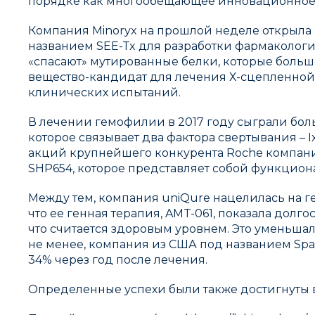
порядке как многообещающее инновационное 
Компания Minoryx на прошлой неделе открыла п
названием SEE-Tx для разработки фармаколог
«спасают» мутированные белки, которые больше
вещество-кандидат для лечения Х-сцепленной а
клинических испытаний.
В лечении гемофилии в 2017 году сыграли бол
которое связывает два фактора свертывания – I
акций крупнейшего конкурента Roche компании 
SHP654, которое представляет собой функциона
Между тем, компания uniQure нацелилась на г
что ее генная терапия, AMT-061, показала долг
что считается здоровым уровнем. Это уменьша
не менее, компания из США под названием Spar
34% через год после лечения.
Определенные успехи были также достигнуты в