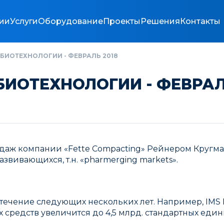
ии
Услуги
Оборудование
Проекты
Решения
Контакты
БИОТЕХНОЛОГИИ - ФЕВРАЛЬ 2018
ИОТЕХНОЛОГИИ - ФЕВРАЛ
аж компании «Fette Compacting» Рейнером Кругман
звивающихся, т.н. «pharmerging markets».
чение следующих нескольких лет. Например, IMS Inst
 средств увеличится до 4,5 млрд. стандартных един