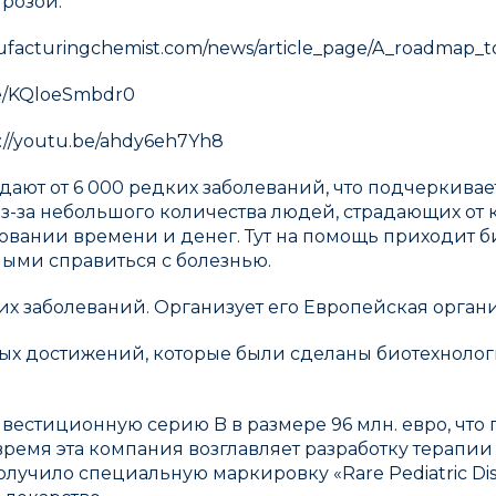
грозой.
facturingchemist.com/news/article_page/A_roadmap_to_s
be/KQloeSmbdr0
://youtu.be/ahdy6eh7Yh8
адают от 6 000 редких заболеваний, что подчеркива
из-за небольшого количества людей, страдающих от
овании времени и денег. Тут на помощь приходит б
ыми справиться с болезнью.
х заболеваний. Организует его Европейская орган
х достижений, которые были сделаны биотехнологи
инвестиционную серию B в размере 96 млн. евро, что
ремя эта компания возглавляет разработку терапии
получило специальную маркировку «Rare Pediatric Di