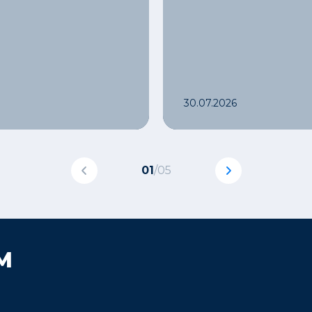
30.07.2026
01
/
05
М