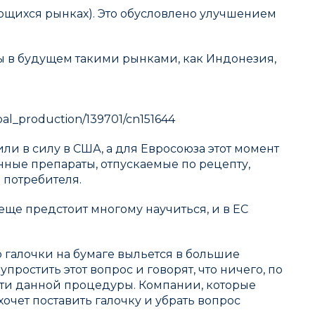
ющихся рынках). Это обусловлено улучшением
ы в будущем такими рынками, как Индонезия,
l_production/139701/cn151644
и в силу в США, а для Евросоюза этот момент
нные препараты, отпускаемые по рецепту,
 потребителя.
еще предстоит многому научиться, и в ЕС
 галочки на бумаге выльется в большие
остить этот вопрос и говорят, что ничего, по
ности данной процедуры. Компании, которые
 хочет поставить галочку и убрать вопрос