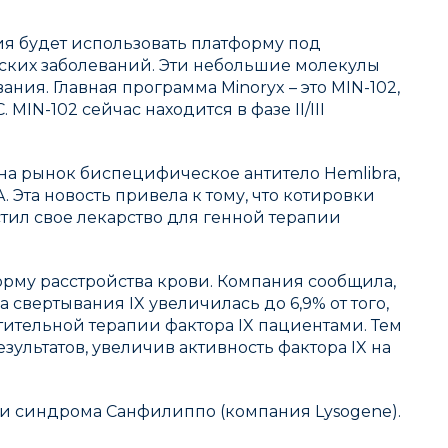
ия будет использовать платформу под
ских заболеваний. Эти небольшие молекулы
ия. Главная программа Minoryx – это MIN-102,
N-102 сейчас находится в фазе II/III
на рынок биспецифическое антитело Hemlibra,
. Эта новость привела к тому, что котировки
стил свое лекарство для генной терапии
рму расстройства крови. Компания сообщила,
 свертывания IX увеличилась до 6,9% от того,
тительной терапии фактора IX пациентами. Тем
ультатов, увеличив активность фактора IX на
 и синдрома Санфилиппо (компания Lysogene).