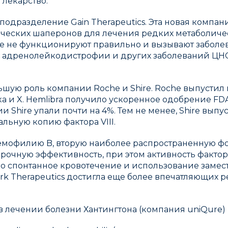
лекарство.
одразделение Gain Therapeutics. Эта новая компан
ических шаперонов для лечения редких метаболиче
 не функционируют правильно и вызывают заболеван
дренолейкодистрофии и других заболеваний ЦНС. MI
ьшую роль компании Roche и Shire. Roche выпустил 
xa и X. Hemlibra получило ускоренное одобрение FDA
Shire упали почти на 4%. Тем не менее, Shire выпу
льную копию фактора VIII.
емофилию B, вторую наиболее распространенную фо
осрочную эффективность, при этом активность фактора
ло спонтанное кровотечение и использование замес
k Therapeutics достигла еще более впечатляющих рез
 лечении болезни Хантингтона (компания uniQure)