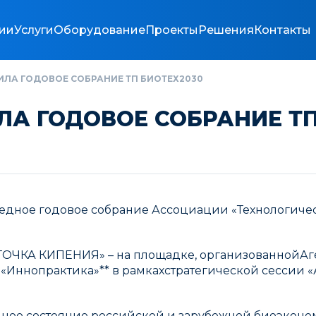
ии
Услуги
Оборудование
Проекты
Решения
Контакты
ИЛА ГОДОВОЕ СОБРАНИЕ ТП БИОТЕХ2030
ИЛА ГОДОВОЕ СОБРАНИЕ Т
чередное годовое собрание Ассоциации «Технологиче
ОЧКА КИПЕНИЯ» – на площадке, организованнойАген
«Иннопрактика»** в рамкахстратегической сессии
ное состояние российской и зарубежной биоэконом