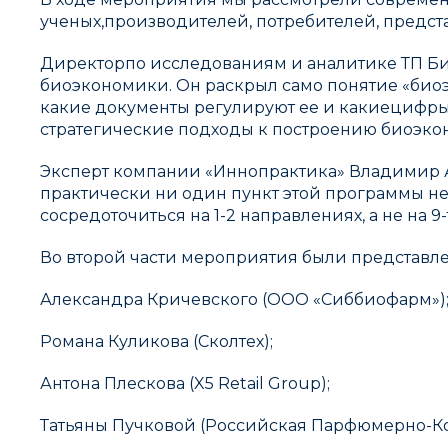
ученых,производителей, потребителей, предст
Директорпо исследованиям и аналитике ТП Би
биоэкономики. Он раскрыл само понятие «биоэ
какие документы регулируют ее и какиецифры о
стратегические подходы к построению биоэко
Эксперт компании «Иннопрактика» Владимир
практически ни один пункт этой программы не
сосредоточиться на 1-2 направлениях, а не на 9
Во второй части мероприятия были представл
Александра Кричевского (ООО «Сиббиофарм»)
Романа Куликова (Сколтех);
Антона Плескова (X5 Retail Group);
Татьяны Пучковой (Российская Парфюмерно-К