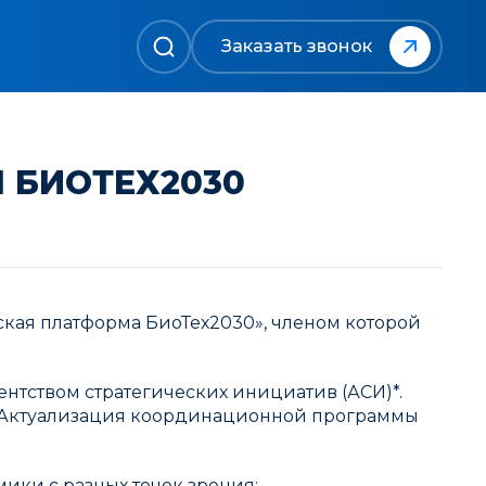
Заказать звонок
П БИОТЕХ2030
ская платформа БиоТех2030», членом которой
тством стратегических инициатив (АСИ)*.
 «Актуализация координационной программы
ики с разных точек зрения: