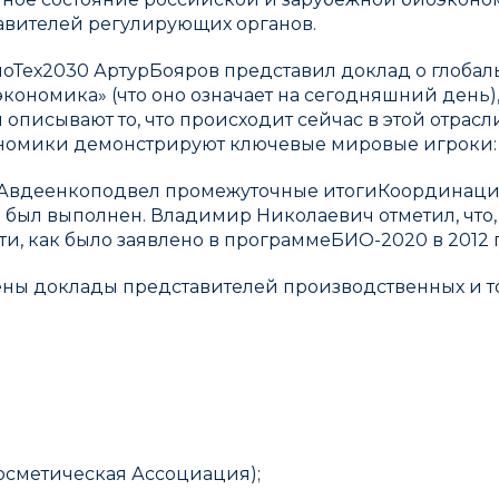
авителей регулирующих органов.
оТех2030 АртурБояров представил доклад о глобал
кономика» (что оно означает на сегодняшний день
писывают то, что происходит сейчас в этой отрасл
номики демонстрируют ключевые мировые игроки: 
 Авдеенкоподвел промежуточные итогиКоординаци
 был выполнен. Владимир Николаевич отметил, что,
-ти, как было заявлено в программеБИО-2020 в 2012 
ены доклады представителей производственных и т
;
осметическая Ассоциация);