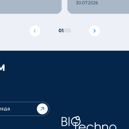
30.07.2026
01
/
05
М
езда