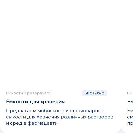
Емкости и резервуары
Ем
БИОТЕХНО
Ёмкости для хранения
Ем
Предлагаем мобильные и стационарные
Ем
емкости для хранения различных растворов
см
и сред в фармацевти...
пр