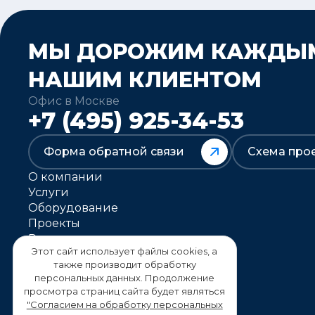
МЫ ДОРОЖИМ КАЖДЫ
НАШИМ КЛИЕНТОМ
Офис в Москве
+7 (495) 925-34-53
Форма обратной связи
Схема про
О компании
Услуги
Оборудование
Проекты
Решения
Этот сайт использует файлы cookies, а
Контакты
также производит обработку
Карта сайта
персональных данных. Продолжение
Новости
просмотра страниц сайта будет являться
Статьи
"Согласием на обработку персональных