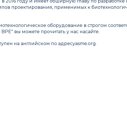
 2016 году и имеет обширную главу по разработке сис
ипов проектирования, применимых к биотехнологич
иотехнологическое оборудование в строгом соответ
BPE" вы можете прочитать у нас насайте.
упен на английском по адресуasme.org.